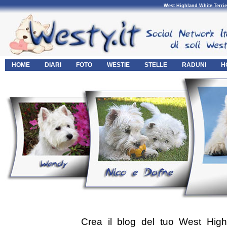
West Highland White Terrie
HOME
DIARI
FOTO
WESTIE
STELLE
RADUNI
H
Crea il blog del tuo West Highl