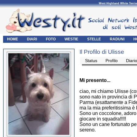
West Highland White Terrie
HOME
DIARI
FOTO
WESTIE
STELLE
RADUNI
H
Il Profilo di Ulisse
Status
Profilo
Diari
Mi presento...
ciao, mi chiamo Ulisse (c
sono nato in provincia di P
Parma (esattamente a Fiden
ma la mia preferitissima è 
Sono un coccolone, adoro 
giocare in squadra!!!!!
Sono un cane fortunato per
sereno.