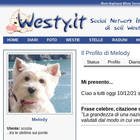
West Highland White Terrie
HOME
DIARI
FOTO
WESTIE
STELLE
RADUNI
H
Il Profilo di Melody
Status
Profilo
Diari
Mi presento...
Ciao a tutti oggi 10/12/21 
Frase celebre, citazione 
"La grandezza di una nazi
Melody
valutati dal modo in cui ven
Utente:
scozia
...tra le stelline sul ponte