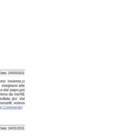
Data: 24/03/2011
amo insieme,ci
 svegliarsi alle
zia dal papo,poi
viene da me!!!E
uttata giu' dal
orsetti..voleva
un Commento]
Data: 24/01/2011