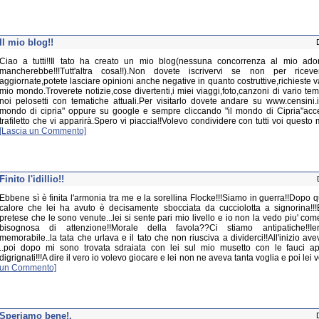
Il mio blog!!
Ciao a tutti!!Il tato ha creato un mio blog(nessuna concorrenza al mio adorat
mancherebbe!!!Tutt'altra cosa!!).Non dovete iscrivervi se non per riceve
aggiornate,potete lasciare opinioni anche negative in quanto costruttive,richieste var
mio mondo.Troverete notizie,cose divertenti,i miei viaggi,foto,canzoni di vario te
noi pelosetti con tematiche attuali.Per visitarlo dovete andare su www.censini.it
mondo di cipria" oppure su google e sempre cliccando "il mondo di Cipria"acc
trafiletto che vi apparirà.Spero vi piaccia!!Volevo condividere con tutti voi questo 
[Lascia un Commento]
Finito l'idillio!!
Ebbene sì è finita l'armonia tra me e la sorellina Flocke!!!Siamo in guerra!!Dopo
calore che lei ha avuto è decisamente sbocciata da cucciolotta a signorina!!
pretese che le sono venute...lei si sente pari mio livello e io non la vedo piu' com
bisognosa di attenzione!!Morale della favola??Ci stiamo antipatiche!!Ie
memorabile..la tata che urlava e il tato che non riusciva a dividerci!!All'inizio av
..poi dopo mi sono trovata sdraiata con lei sul mio musetto con le fauci ap
digrignati!!!A dire il vero io volevo giocare e lei non ne aveva tanta voglia e poi lei 
un Commento]
Speriamo bene!,