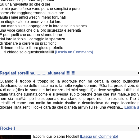
Su una nuvoletta so che ci sei
le mie parole forse vane perchè semplici e pure
spero che raggiungeranno il tuo cuore.
aiuta i miei amici westini meno fortunati
un rifugio caldo e amorevole dai loro
una mano su cui appoggiare la loro testolina stanca
una voce calda che dia loro sicurezza e serenità
E per quelli che ora non stanno bene
dai loro la forza il coraggio la speranza
di ritornare a correre su prati fioriti
di rimordicchiare il loro gioco preferito
.....ti chiedo solo questo:aiutali!!!!
[Lascia un Commento]
Regalasi sorellina...........aiutatemi!!!!!!!!
Quando è troppo è troppo!!!Io la adoro,se non mi cerca la cerco io,giochi
divertiamo come delle matte ma io la notte voglio dormire!!!!Ora ha preso il vizio di
4 di notte(dico io..sono nel bel mezzo dei miei sogni!!!!) e deve svegliare tutti!!!Ini
dalla tata che suonata come è si sveglia subito perchè teme che stia male..e poi 
non sia mai!!Un pò ho sopportato ma stanotte proprio non ho resistito e l'ho b
letto!!!Lei come una molla ha voluto risalire e ricominciava da capo..leccatine,m
giocare!!!!Ma senti Flocke cara da che pianeta arrivi?Tu sei una westina...
[Lascia 
Flocke!!
Eccomi qui io sono Flocke!!
[Lascia un Commento]