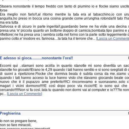
Stasera nonostante il tempo freddo con tanto di piumino io e flocke siamo uscite 
forse
Era meglio non farlo!!,al ritorno mentre la tata era al tabacchino,io con un
anguilla,ho preso in bocca una cosina grande come un'unghia rotonda!!il tato l'ha
ma era tutta
Salivosa e di sicuro in parte ingerita!!,guardando bene ne ha viste una decina 
presa una 'e' piccola quanto un bottone doppio di camicia,bombata tipo panino e
riflettore( ne ha presa una ) sembra cotta nel forno con la parte sotto leggermente
panino cotto.e' inodore es. farinosa....la tata ha il terrore che...
[Lascia un Comment
E adesso si gioca.........nonostante l'ora!!
Eccomi qui ..stamani sono arzilla in quanto stanotte mi sono divertita un sac
stanotte ho gicoato!!Erano le 4,29 quando i tati hanno sentito e si sono svegliati di
di suoni a ripetizione.Flocke che dormiva beata è subita corsa da me..siamo
quando i tati hanno acceso la luce hanno visto che stavamo giocando beate con 
nuovo che è il pupazzo ame preferito!!!!Ci rincorrevamo e suonavamo..solo c
magari i vicini dormono!!!!!E così dopo poco via riccio!!!E io sono qui che
cercando!!!!!Non si fa così..tata tu quando non dormi vai al computer e io???Io non
pc...
[Lascia un Commento]
Preghierina
Io non so pregare bene,
non so fare miracoli,
non conosco persone importanti...