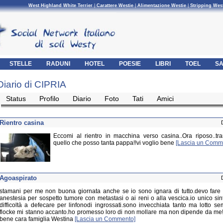
West Highland White Terrier
|
Carattere Westie
|
Alimentazione Westie
|
Stripping Wes
STELLE
RADUNI
HOTEL
POESIE
LIBRI
TOEL
SA
Diario di CIPRIA
Status
Profilo
Diario
Foto
Tati
Amici
Rientro casina
Eccomi al rientro in macchina verso casina..Ora riposo..tra
quello che posso tanta pappa!!vi voglio bene
[Lascia un Comm
Agoaspirato
stamani per me non buona giornata anche se io sono ignara di tutto.devo fare 
anestesia per sospetto tumore con metastasi o ai reni o alla vescica.io unico s
difficoltà a defecare per linfonodi ingrossati.sono invecchiata tanto ma lotto se
flocke mi stanno accanto.ho promesso loro di non mollare ma non dipende da me!!
bene cara famiglia Westina
[Lascia un Commento]