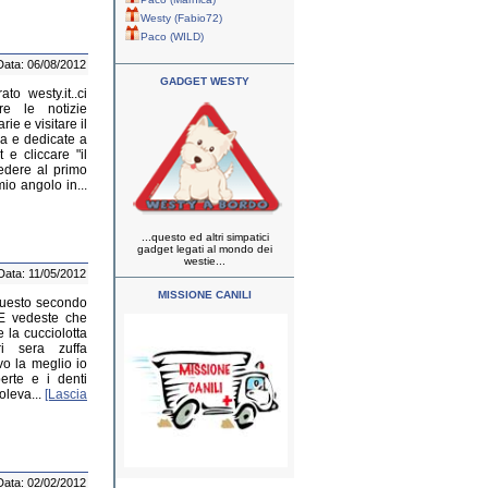
Westy (Fabio72)
Paco (WILD)
Data: 06/08/2012
GADGET WESTY
o westy.it..ci
re le notizie
ie e visitare il
ma e dedicate a
 e cliccare "il
edere al primo
mio angolo in...
...questo ed altri simpatici
gadget legati al mondo dei
westie...
Data: 11/05/2012
MISSIONE CANILI
 questo secondo
!E vedeste che
e la cucciolotta
ri sera zuffa
evo la meglio io
erte e i denti
voleva...
[Lascia
Data: 02/02/2012