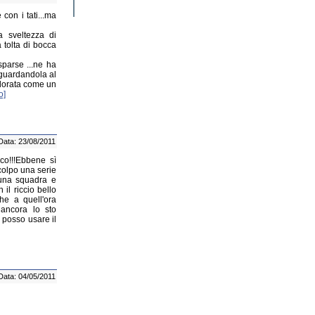
con i tati...ma
a sveltezza di
 tolta di bocca
sparse ...ne ha
 guardandola al
 dorata come un
o]
Data: 23/08/2011
co!!!Ebbene sì
 colpo una serie
 una squadra e
il riccio bello
he a quell'ora
 ancora lo sto
 posso usare il
Data: 04/05/2011