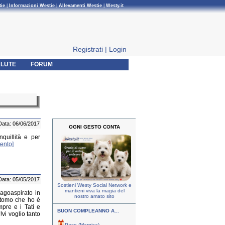
tie
|
Informazioni Westie
|
Allevamenti Westie
|
Westy.it
Registrati
|
Login
LUTE
FORUM
Data: 06/06/2017
OGNI GESTO CONTA
nquillità e per
ento]
Data: 05/05/2017
Sostieni Westy Social Network e
mantieni viva la magia del
agoaspirato in
nostro amato sito
intomo che ho è
mpre e i Tati e
BUON COMPLEANNO A...
vi voglio tanto
Paco (Marnica)