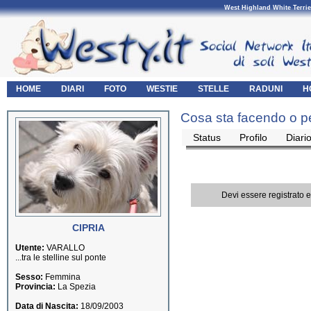
West Highland White Terrie
HOME
DIARI
FOTO
WESTIE
STELLE
RADUNI
H
Cosa sta facendo o p
Status
Profilo
Diari
Devi essere registrato 
CIPRIA
Utente:
VARALLO
...tra le stelline sul ponte
Sesso:
Femmina
Provincia:
La Spezia
Data di Nascita:
18/09/2003