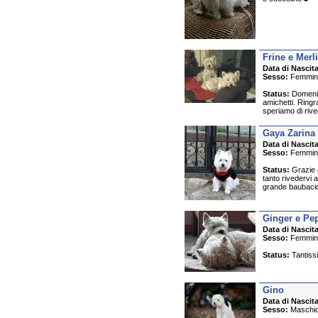
Frine e Merl
Data di Nascita
Sesso:
Femmin
Status:
Domenica
amichetti. Ringr
speriamo di rived
Gaya Zarina
Data di Nascita
Sesso:
Femmin
Status:
Grazie a
tanto rivedervi
grande baubacio 
Ginger e Pe
Data di Nascita
Sesso:
Femmin
Status:
Tantissi
Gino
Data di Nascita
Sesso:
Maschi