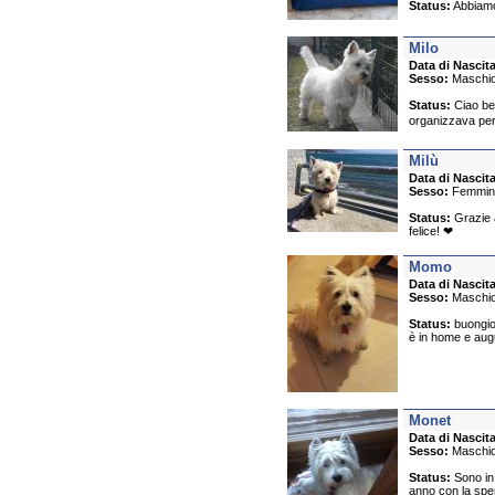
Status:
Abbiamo 
Milo
Data di Nascita
Sesso:
Maschi
Status:
Ciao bel
organizzava per 
Milù
Data di Nascita
Sesso:
Femmin
Status:
Grazie a
felice! ❤
Momo
Data di Nascita
Sesso:
Maschi
Status:
buongior
è in home e augur
Monet
Data di Nascita
Sesso:
Maschi
Status:
Sono in 
anno con la sper