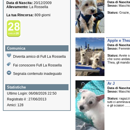
Data di Nascita
Data di Nascita:
20/12/2009
Sesso:
Maschi
Allevamento:
La Rossella
Status:
Grazie, 
La tua Rincorsa:
809 giorni
Apple e The
Data di Nascita
Comunica
Sesso:
Femmin
Status:
Avete sc
Diventa amico di Fufi La Rossella
che sono andata 
Thea, gli mando t
Fai conoscere Fufi La Rossella
Segnala contenuto inadeguato
Ar J
Statistiche
Data di Nascita
Sesso:
Maschi
Ultimo Login: 06/08/2026 22:50
Status:
ragazzi 
Registrato il : 27/06/2013
tutti ci ammirava
Amici: 128
e gli sciatori ....