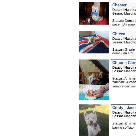
Chester
Data di Nascita
Sesso:
Maschi
Status:
Domani s
pace.. Un anno
Chicco
Data di Nascita
Sesso:
Maschi
Status:
Grazie m
come una star!!!
Chico e Carr
Data di Nascita
Sesso:
Maschi
Status:
Amichett
zampine. A volte
sempre dei giova
Cindy - Jaco
Data di Nascita
Sesso:
Maschi
Status:
amichet
bacino soffiato,