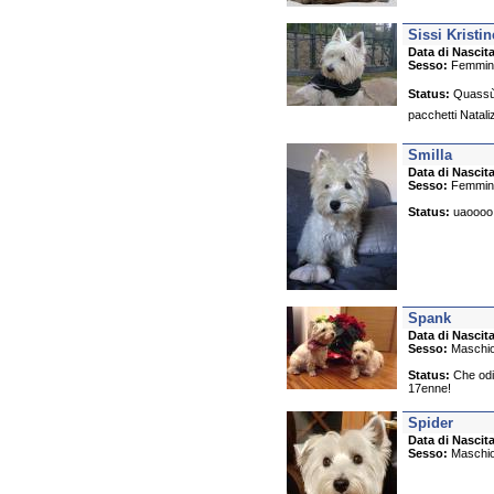
Sissi Kristin
Data di Nascita
Sesso:
Femmin
Status:
Quassù t
pacchetti Natali
Smilla
Data di Nascita
Sesso:
Femmin
Status:
uaoooo, 
Spank
Data di Nascita
Sesso:
Maschi
Status:
Che odio
17enne!
Spider
Data di Nascita
Sesso:
Maschi