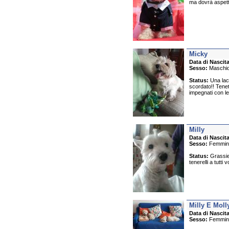
ma dovrà aspettar
Micky
Data di Nascita
Sesso:
Maschi
Status:
Una lacc
scordato!! Tenet
impegnati con le
Milly
Data di Nascita
Sesso:
Femmin
Status:
Grassie 
tenerelli a tutti v
Milly E Moll
Data di Nascita
Sesso:
Femmin