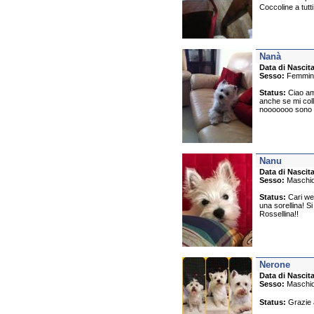
Coccoline a tutti
Nanà
Data di Nascita
Sesso:
Femmin
Status:
Ciao ami
anche se mi col
nooooooo sono pr
Nanu
Data di Nascita
Sesso:
Maschi
Status:
Cari wes
una sorellina! 
Rossellina!!
Nerone
Data di Nascita
Sesso:
Maschi
Status:
Grazie a