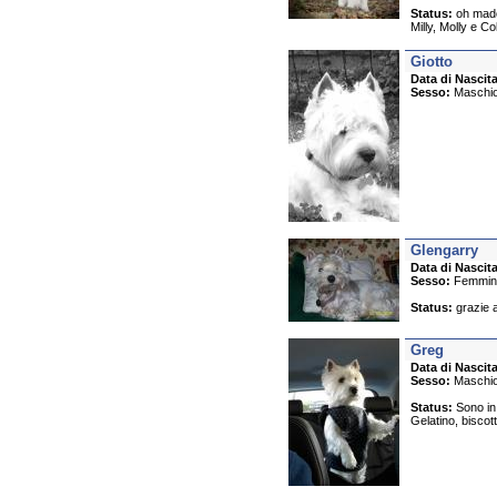
Status:
oh madon
Milly, Molly e Co
Giotto
Data di Nascita
Sesso:
Maschi
Glengarry
Data di Nascita
Sesso:
Femmin
Status:
grazie a
Greg
Data di Nascita
Sesso:
Maschi
Status:
Sono in 
Gelatino, biscott