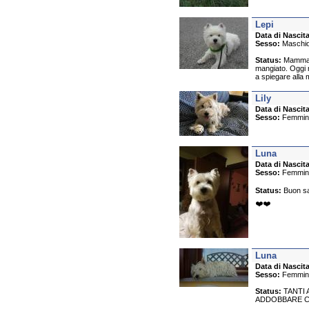
Lepi
Data di Nascita
Sesso:
Maschi
Status:
Mamma n
mangiato. Oggi 
a spiegare alla
Lily
Data di Nascita
Sesso:
Femmin
Luna
Data di Nascita
Sesso:
Femmin
Status:
Buon sa
❤️❤️
Luna
Data di Nascita
Sesso:
Femmin
Status:
TANTI A
ADDOBBARE CO