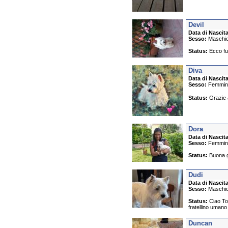
Devil
Data di Nascita
Sesso:
Maschi
Status:
Ecco fuf
Diva
Data di Nascita
Sesso:
Femmin
Status:
Grazie a
Dora
Data di Nascita
Sesso:
Femmin
Status:
Buona gi
Dudi
Data di Nascita
Sesso:
Maschi
Status:
Ciao Tok
fratellino umano
Duncan