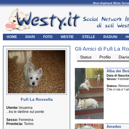
West Highland White Terrie
HOME
DIARI
FOTO
WESTIE
STELLE
RADUNI
H
Gli Amici di Fufi La R
Status
Profilo
Diari
Alba dei Bo
Data di Nascita
Sesso:
Femmin
Status:
Rinnovia
Che ci sia e’ l 
Fufi La Rossella
Utente:
bruanna
...tra le stelline sul ponte
Sesso:
Femmina
Provincia:
Torino
Amedeo