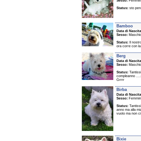
Sesso:
Femmin
Status:
sto pens
Bamboo
Data di Nascita
Sesso:
Maschi
Status:
Il nostr
ora corre con 
Berg
Data di Nascita
Sesso:
Maschi
Status:
Tantissim
compleanno .....s
Grrrr
Birba
Data di Nascita
Sesso:
Femmin
Status:
Tantissi
anno ma alla mia 
vuoto ma non ci 
Bixie