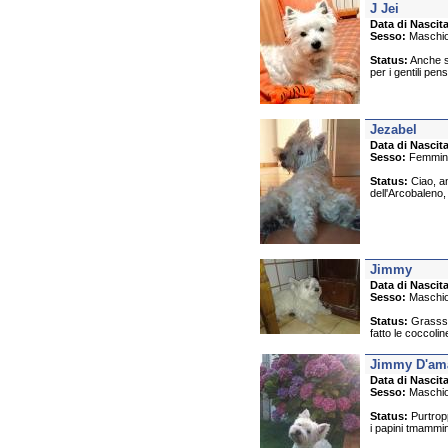
J Jei
Data di Nascita
Sesso:
Maschi
Status:
Anche se
per i gentili pen
Jezabel
Data di Nascita
Sesso:
Femmin
Status:
Ciao, am
dell'Arcobaleno,
Jimmy
Data di Nascita
Sesso:
Maschi
Status:
Grasssi
fatto le coccoli
Jimmy D'am
Data di Nascita
Sesso:
Maschi
Status:
Purtropp
i papini tmammin