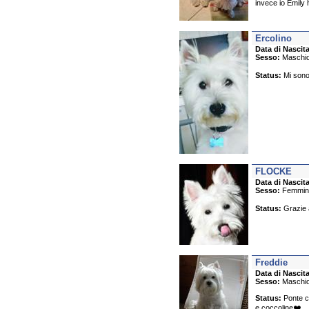
invece io Emily 
Ercolino
Data di Nascita
Sesso:
Maschi
Status:
Mi sono 
FLOCKE
Data di Nascita
Sesso:
Femmin
Status:
Grazie a
Freddie
Data di Nascita
Sesso:
Maschi
Status:
Ponte ch
e coccoline❤️