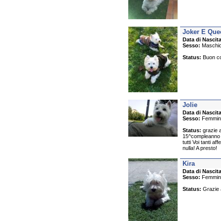
Joker E Que
Data di Nascita
Sesso:
Maschi
Status:
Buon com
Jolie
Data di Nascita
Sesso:
Femmin
Status:
grazie a
15^compleanno h
tutti Voi tanti 
nulla! A presto!
Kira
Data di Nascita
Sesso:
Femmin
Status:
Grazie a 