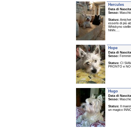
Hercules
Data di Nascita
Sesso:
Maschi
Status:
Amichett
esserlo di più a
Whiskyno stellin
hihihi.....
Hope
Data di Nascita
Sesso:
Femmin
Status:
CI SIAM
PRONTO e NON
Hugo
Data di Nascita
Sesso:
Maschi
Status:
Il maest
un magico INNO