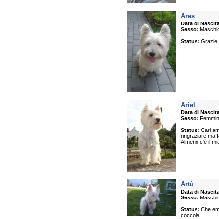
Ares
Data di Nascita
Sesso:
Maschi
Status:
Grazie a
Ariel
Data di Nascita
Sesso:
Femmin
Status:
Cari ami
ringraziare ma f
Almeno c'è il mi
Artù
Data di Nascita
Sesso:
Maschi
Status:
Che emos
coccole