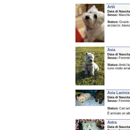
Artù
Data di Nascita
Sesso:
Maschi
Status:
Grazie a
acciacco. bausalu
Asia
Data di Nascita
Sesso:
Femmin
Status:
Amici la
sono molto arrab
Asia Lavinia
Data di Nascita
Sesso:
Femmin
Status:
Cari ami
È arrivato un alt
Astra
Data di Nascita