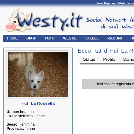
West Highland White Terrie
HOME
DIARI
FOTO
WESTIE
STELLE
RADUNI
H
Ecco i tati di Fufi La R
Status
Profilo
Diari
Devi essere registrato 
Fufi La Rossella
Utente:
bruanna
...tra le stelline sul ponte
Sesso:
Femmina
Provincia:
Torino