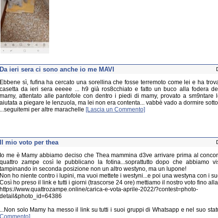
Da ieri sera ci sono anche io me MAVI
Ebbene sì, fufina ha cercato una sorellina che fosse terremoto come lei e ha trov
casetta da ieri sera eeeee ... h9 già ros8cchiato e fatto un buco alla fodera d
mamy, attentato alle pantofole con dentro i piedi di mamy, provato a sm9ntare l
aiutata a piegare le lenzuola, ma lei non era contenta... vabbè vado a dormire sotto
...seguitemi per altre marachelle
[Lascia un Commento]
Il mio voto per thea
Io me è Mamy abbiamo deciso che Thea mammina d3ve arrivare prima al concorso
quattro zampe così le pubblicano la fotina...soprattutto dopo che abbiamo vi
tampinando in seconda posizione non un altro westyno, ma un lupone!
Non ho niente contro i lupini, ma vuoi mettete i westyni...e poi una westyna con i su
Così ho preso il link e tutti i giorni (trascorse 24 ore) mettiamo il nostro voto fino all
https://www.quattrozampe.online/carica-e-vota-aprile-2022/?contest=photo-
detail&photo_id=64386
...Non solo Mamy ha messo il link su tutti i suoi gruppi di Whatsapp e nel suo stat
Commento]