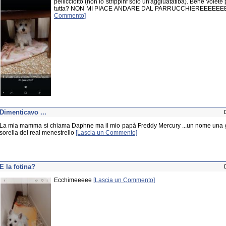
pellicciotto (non lo strippinf solo un'aggiuatatiba). Bene volete
tutta? NON MI PIACE ANDARE DAL PARRUCCHIEREEEEE
Commento]
Dimenticavo ...
La mia mamma si chiama Daphne ma il mio papà Freddy Mercury ...un nome una g
sorella del real menestrello
[Lascia un Commento]
E la fotina?
Ecchimeeeee
[Lascia un Commento]