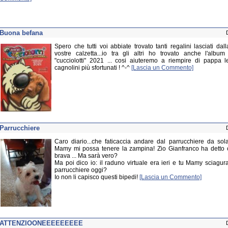
Buona befana
Spero che tutti voi abbiate trovato tanti regalini lasciati dal
vostre calzetta...io tra gli altri ho trovato anche l'album
"cucciolotti" 2021 ... cosi aiuteremo a riempire di pappa l
cagnolini più sfortunati ! ^-^
[Lascia un Commento]
Parrucchiere
Caro diario...che faticaccia andare dal parrucchiere da so
Mamy mi possa tenere la zampina! Zio Gianfranco ha detto 
brava ... Ma sarà vero?
Ma poi dico io: il raduno virtuale era ieri e tu Mamy sciagura
parrucchiere oggi?
Io non li capisco questi bipedi!
[Lascia un Commento]
ATTENZIOONEEEEEEEEE