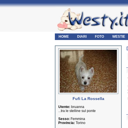
HOME
DIARI
FOTO
WESTIE
Fufi La Rossella
Utente:
bruanna
...tra le stelline sul ponte
Sesso:
Femmina
Provincia:
Torino