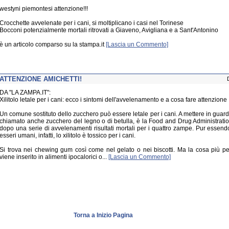
westyni piemontesi attenzione!!!
Crocchette avvelenate per i cani, si moltiplicano i casi nel Torinese
Bocconi potenzialmente mortali ritrovati a Giaveno, Avigliana e a Sant'Antonino
è un articolo comparso su la stampa.it
[Lascia un Commento]
ATTENZIONE AMICHETTI!
DA "LA ZAMPA.IT":
Xilitolo letale per i cani: ecco i sintomi dell'avvelenamento e a cosa fare attenzione
Un comune sostituto dello zucchero può essere letale per i cani. A mettere in guardia
chiamato anche zucchero del legno o di betulla, è la Food and Drug Administratio
dopo una serie di avvelenamenti risultati mortali per i quattro zampe. Pur essendo
esseri umani, infatti, lo xilitolo è tossico per i cani.
Si trova nei chewing gum così come nel gelato o nei biscotti. Ma la cosa più p
viene inserito in alimenti ipocalorici o...
[Lascia un Commento]
Torna a Inizio Pagina