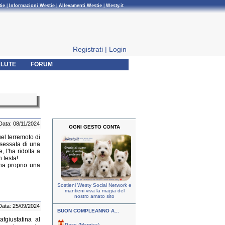
tie
|
Informazioni Westie
|
Allevamenti Westie
|
Westy.it
Registrati
|
Login
LUTE
FORUM
Data: 08/11/2024
OGNI GESTO CONTA
el terremoto di
ssessata di una
 l'ha ridotta a
n testa!
ha proprio una
Sostieni Westy Social Network e
mantieni viva la magia del
nostro amato sito
Data: 25/09/2024
BUON COMPLEANNO A...
fgiustatina al
Paco (Marnica)