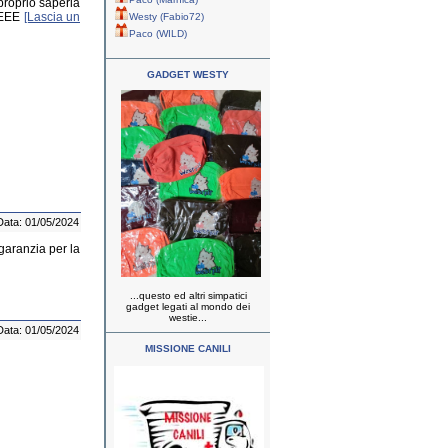
 proprio saperla
EEEE
[Lascia un
Westy (Fabio72)
Paco (WILD)
GADGET WESTY
Data: 01/05/2024
aranzia per la
...questo ed altri simpatici
gadget legati al mondo dei
westie...
Data: 01/05/2024
MISSIONE CANILI