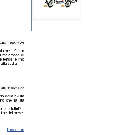
Data: 01/05/2024
ato me...s9no a
el materasso di
e tende, e l'ho
 alla sedia
Data: 19/02/2022
 della rivista
sto che la sta
oi cucciolini?
a fine del mese.
us...
[Lascia un