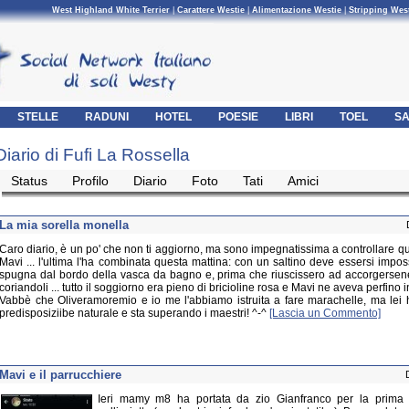
West Highland White Terrier
|
Carattere Westie
|
Alimentazione Westie
|
Stripping Wes
STELLE
RADUNI
HOTEL
POESIE
LIBRI
TOEL
SA
Diario di Fufi La Rossella
Status
Profilo
Diario
Foto
Tati
Amici
La mia sorella monella
Caro diario, è un po' che non ti aggiorno, ma sono impegnatissima a controllare qu
Mavi ... l'ultima l'ha combinata questa mattina: con un saltino deve essersi impo
spugna dal bordo della vasca da bagno e, prima che riuscissero ad accorgersene,
coriandoli ... tutto il soggiorno era pieno di bricioline rosa e Mavi ne aveva perfino i
Vabbè che Oliveramoremio e io me l'abbiamo istruita a fare marachelle, ma lei 
predisposiziibe naturale e sta superando i maestri! ^-^
[Lascia un Commento]
Mavi e il parrucchiere
Ieri mamy m8 ha portata da zio Gianfranco per la prima a